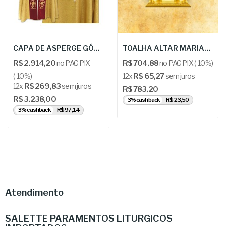
CAPA DE ASPERGE GÓTICA - KOR KP22b
TOALHA ALTAR MARIANA "MÃE DE DEUS" - URB:...
R$ 2.914,20
no PAG PIX
R$ 704,88
no PAG PIX (-10%)
(-10%)
12x
R$ 65,27
sem juros
12x
R$ 269,83
sem juros
R$ 783,20
R$ 3.238,00
3% cashback
R$ 23,50
3% cashback
R$ 97,14
Atendimento
SALETTE PARAMENTOS LITURGICOS