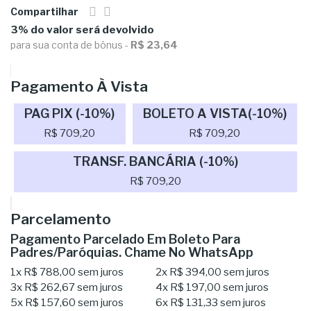
Compartilhar
3% do valor será devolvido
para sua conta de bônus -
R$ 23,64
Pagamento À Vista
PAG PIX (-10%)
BOLETO A VISTA(-10%)
R$ 709,20
R$ 709,20
TRANSF. BANCÁRIA (-10%)
R$ 709,20
Parcelamento
Pagamento Parcelado Em Boleto Para
Padres/Paróquias. Chame No WhatsApp
1x
R$ 788,00
sem juros
2x
R$ 394,00
sem juros
3x
R$ 262,67
sem juros
4x
R$ 197,00
sem juros
5x
R$ 157,60
sem juros
6x
R$ 131,33
sem juros