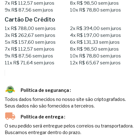
7x
R$ 112,57
sem juros
8x
R$ 98,50
sem juros
9x
R$ 87,56
sem juros
10x
R$ 78,80
sem juros
Cartão De Crédito
1x
R$ 788,00
sem juros
2x
R$ 394,00
sem juros
3x
R$ 262,67
sem juros
4x
R$ 197,00
sem juros
5x
R$ 157,60
sem juros
6x
R$ 131,33
sem juros
7x
R$ 112,57
sem juros
8x
R$ 98,50
sem juros
9x
R$ 87,56
sem juros
10x
R$ 78,80
sem juros
11x
R$ 71,64
sem juros
12x
R$ 65,67
sem juros
Política de segurança
Todos dados fornecidos no nosso site são criptografados.
Seus dados não são fornecidos a terceiros.
Política de entrega
O seu pedido será entregue pelos correios ou transportadora.
Buscamos entregar dentro do prazo.