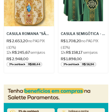
CASULA ROMANA "SÃO JOSÉ OPERÁRIO/ÚLTIMA CEIA" -...
CASULA SEMIGÓTICA - KOR 84D-2
R$ 2.653,20
no PAG PIX
R$ 1.708,20
no PAG PIX
(-10%)
(-10%)
12x
R$ 245,67
sem juros
12x
R$ 158,17
sem juros
R$ 2.948,00
R$ 1.898,00
3% cashback
R$ 88,44
3% cashback
R$ 56,94