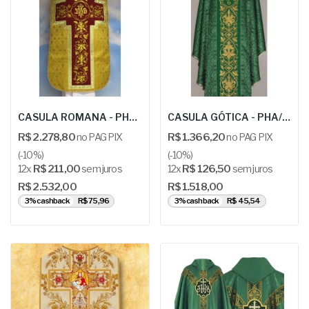
CASULA ROMANA - PHA/08 ROZETA MODOWA
CASULA GÓTICA - PHA/644R IHS
R$ 2.278,80
no PAG PIX
R$ 1.366,20
no PAG PIX
(-10%)
(-10%)
12x
R$ 211,00
sem juros
12x
R$ 126,50
sem juros
R$ 2.532,00
R$ 1.518,00
3% cashback
R$ 75,96
3% cashback
R$ 45,54