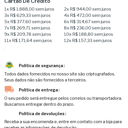
Cartão De Crédito
1x
R$ 1.888,00
sem juros
2x
R$ 944,00
sem juros
3x
R$ 629,33
sem juros
4x
R$ 472,00
sem juros
5x
R$ 377,60
sem juros
6x
R$ 314,67
sem juros
7x
R$ 269,71
sem juros
8x
R$ 236,00
sem juros
9x
R$ 209,78
sem juros
10x
R$ 188,80
sem juros
11x
R$ 171,64
sem juros
12x
R$ 157,33
sem juros
Política de segurança
Todos dados fornecidos no nosso site são criptografados.
Seus dados não são fornecidos a terceiros.
Política de entrega
O seu pedido será entregue pelos correios ou transportadora.
Buscamos entregar dentro do prazo.
Política de devoluções
Receba a sua encomenda e, entre em contato com a loja para
receber as informações de devolução.