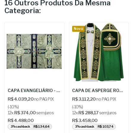
16 Outros Produtos Da Mesma
Categoria:
Novo
CAPA EVANGELIÁRIO - AADF -AF018
CAPA DE ASPERGE ROMANA - ARS KT573-AR25
R$ 4.039,20
no PAG PIX
R$ 3.112,20
no PAG PIX
(-10%)
(-10%)
12x
R$ 374,00
sem juros
12x
R$ 288,17
sem juros
R$ 4.488,00
R$ 3.458,00
3% cashback
R$ 134,64
3% cashback
R$ 103,74