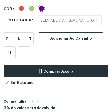
VERMELHO
VERDE
ROXA
COR :
TIPO DE GOLA :
Adicionar Ao Carrinho
Comprar Agora

Em Estoque
Compartilhar
3% do valor será devolvido