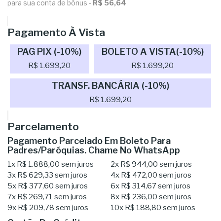
para sua conta de bônus -
R$ 56,64
Pagamento À Vista
PAG PIX (-10%)
BOLETO A VISTA(-10%)
R$ 1.699,20
R$ 1.699,20
TRANSF. BANCÁRIA (-10%)
R$ 1.699,20
Parcelamento
Pagamento Parcelado Em Boleto Para
Padres/Paróquias. Chame No WhatsApp
1x
R$ 1.888,00
sem juros
2x
R$ 944,00
sem juros
3x
R$ 629,33
sem juros
4x
R$ 472,00
sem juros
5x
R$ 377,60
sem juros
6x
R$ 314,67
sem juros
7x
R$ 269,71
sem juros
8x
R$ 236,00
sem juros
9x
R$ 209,78
sem juros
10x
R$ 188,80
sem juros