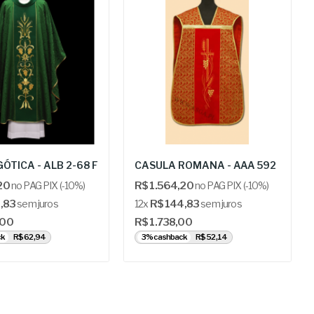
ÓTICA - ALB 2-68 F
CASULA ROMANA - AAA 592
20
no PAG PIX (-10%)
R$ 1.564,20
no PAG PIX (-10%)
,83
sem juros
12x
R$ 144,83
sem juros
,00
R$ 1.738,00
ck
R$ 62,94
3% cashback
R$ 52,14