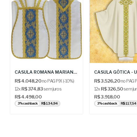
CASULA ROMANA MARIANA - ARS RW09-KN25
R$ 4.048,20
no PAG PIX (-10%)
R$ 3.526,20
no PAG P
12x
R$ 374,83
sem juros
12x
R$ 326,50
sem ju
R$ 4.498,00
R$ 3.918,00
3% cashback
R$ 134,94
3% cashback
R$ 117,54