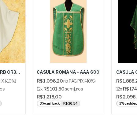
CASULA GÓTICA - URB OR33/2/26
CASULA ROMANA - AAA 600
CASULA G
IX (-10%)
R$ 1.096,20
no PAG PIX (-10%)
R$ 1.888,
ros
12x
R$ 101,50
sem juros
12x
R$ 174
R$ 1.218,00
R$ 2.098
3% cashback
R$ 36,54
3% cashba