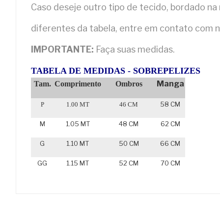
Caso deseje outro tipo de tecido, bordado n
diferentes da tabela,
entre em contato com n
IMPORTANTE:
Faça suas medidas.
TABELA DE MEDIDAS - SOBREPELIZES
Manga
Tam.
Comprimento
Ombros
58 CM
P
1.00 MT
46 CM
M
1.05 MT
48 CM
62 CM
G
1.10 MT
50 CM
66 CM
GG
1.15 MT
52 CM
70 CM