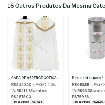
16 Outros Produtos Da Mesma Cate
CAPA DE ASPERGE GÓTICA - ARS K557-AKf
R$ 2.320,20
no PAG PIX (-10%)
R$ 683,89
no PAG PIX
12x
R$ 214,83
sem juros
12x
R$ 63,32
sem juro
R$ 2.578,00
R$ 759,88
3% cashback
R$ 77,34
3% cashback
R$ 22,80