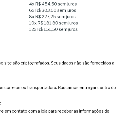
4x
R$ 454,50
sem juros
6x
R$ 303,00
sem juros
8x
R$ 227,25
sem juros
10x
R$ 181,80
sem juros
12x
R$ 151,50
sem juros
o site são criptografados. Seus dados não são fornecidos a
os correios ou transportadora. Buscamos entregar dentro do
e em contato com a loja para receber as informações de