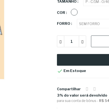
TAMANHO :
BRANCO
COR :
FORRO :

Em Estoque
Compartilhar
3% do valor será devolvido
para sua conta de bônus -
R$ 5