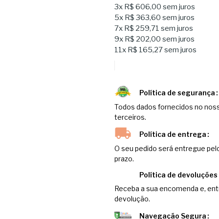
3x
R$ 606,00
sem juros
5x
R$ 363,60
sem juros
7x
R$ 259,71
sem juros
9x
R$ 202,00
sem juros
11x
R$ 165,27
sem juros
Política de segurança
Todos dados fornecidos no noss
terceiros.
Política de entrega
O seu pedido será entregue pel
prazo.
Política de devoluções
Receba a sua encomenda e, entr
devolução.
Navegação Segura