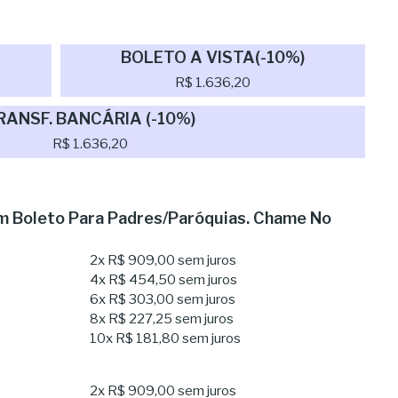
BOLETO A VISTA(-10%)
R$ 1.636,20
RANSF. BANCÁRIA (-10%)
R$ 1.636,20
 Boleto Para Padres/Paróquias. Chame No
2x
R$ 909,00
sem juros
4x
R$ 454,50
sem juros
6x
R$ 303,00
sem juros
8x
R$ 227,25
sem juros
10x
R$ 181,80
sem juros
2x
R$ 909,00
sem juros