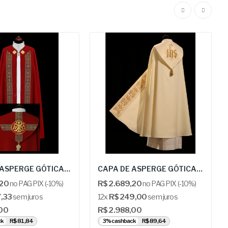
CAPA DE ASPERGE GÓTICA - ALB 3-313 C
CAPA DE ASPERGE GÓTICA - ALB 3-47 K
,20
no PAG PIX (-10%)
R$ 2.689,20
no PAG PIX (-10%)
,33
sem juros
12x
R$ 249,00
sem juros
,00
R$ 2.988,00
ck
R$ 81,84
3% cashback
R$ 89,64