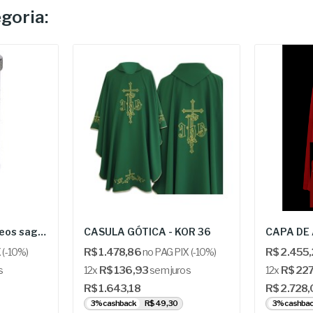
goria:
Recipientes para óleos sagrados - ALMR 882
CASULA GÓTICA - KOR 36
 (-10%)
R$ 1.478,86
no PAG PIX (-10%)
R$ 2.455
s
12x
R$ 136,93
sem juros
12x
R$ 227
R$ 1.643,18
R$ 2.728
3% cashback
R$ 49,30
3% cashba