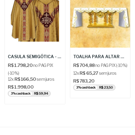
CASULA SEMIGÓTICA - KOR 84 G
TOALHA PARA ALTAR MARIANA - URB: “Ave Maryja –...
R$ 1.798,20
no PAG PIX
R$ 704,88
no PAG PIX (-10%)
(-10%)
12x
R$ 65,27
sem juros
12x
R$ 166,50
sem juros
R$ 783,20
R$ 1.998,00
3% cashback
R$ 23,50
3% cashback
R$ 59,94