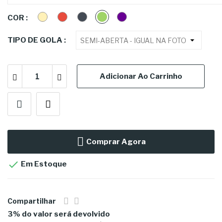
CREME
VERMELHO
PRETO
VERDE
ROXA
COR :
TIPO DE GOLA :
Adicionar Ao Carrinho
Comprar Agora

Em Estoque
Compartilhar
3% do valor será devolvido