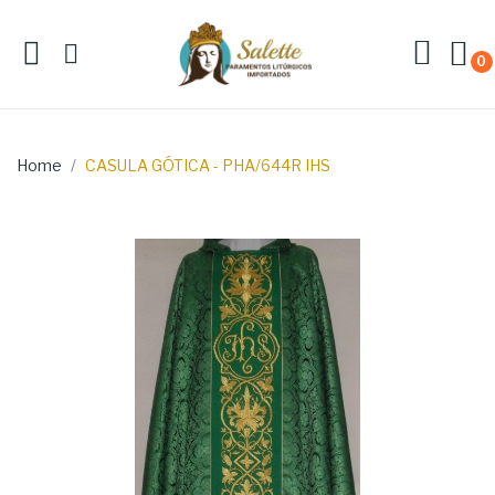
0
Home
CASULA GÓTICA - PHA/644R IHS