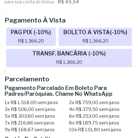
para sua conta de bônus -
R$ 45,54
Pagamento À Vista
PAG PIX (-10%)
BOLETO A VISTA(-10%)
R$ 1.366,20
R$ 1.366,20
TRANSF. BANCÁRIA (-10%)
R$ 1.366,20
Parcelamento
Pagamento Parcelado Em Boleto Para
Padres/Paróquias. Chame No WhatsApp
1x
R$ 1.518,00
sem juros
2x
R$ 759,00
sem juros
3x
R$ 506,00
sem juros
4x
R$ 379,50
sem juros
5x
R$ 303,60
sem juros
6x
R$ 253,00
sem juros
7x
R$ 216,86
sem juros
8x
R$ 189,75
sem juros
9x
R$ 168,67
sem juros
10x
R$ 151,80
sem juros