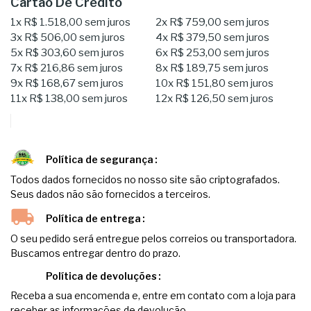
Cartão De Crédito
1x
R$ 1.518,00
sem juros
2x
R$ 759,00
sem juros
3x
R$ 506,00
sem juros
4x
R$ 379,50
sem juros
5x
R$ 303,60
sem juros
6x
R$ 253,00
sem juros
7x
R$ 216,86
sem juros
8x
R$ 189,75
sem juros
9x
R$ 168,67
sem juros
10x
R$ 151,80
sem juros
11x
R$ 138,00
sem juros
12x
R$ 126,50
sem juros
Política de segurança
Todos dados fornecidos no nosso site são criptografados.
Seus dados não são fornecidos a terceiros.
Política de entrega
O seu pedido será entregue pelos correios ou transportadora.
Buscamos entregar dentro do prazo.
Política de devoluções
Receba a sua encomenda e, entre em contato com a loja para
receber as informações de devolução.