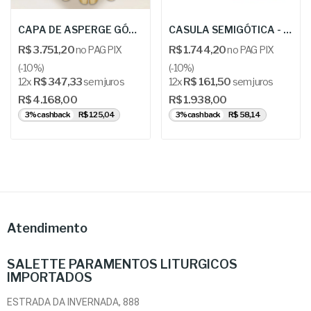
CAPA DE ASPERGE GÓTICA - URB: Kapa haftowana...
CASULA SEMIGÓTICA - KOR 217
R$ 3.751,20
no PAG PIX
R$ 1.744,20
no PAG PIX
(-10%)
(-10%)
12x
R$ 347,33
sem juros
12x
R$ 161,50
sem juros
R$ 4.168,00
R$ 1.938,00
3% cashback
R$ 125,04
3% cashback
R$ 58,14
Atendimento
SALETTE PARAMENTOS LITURGICOS
IMPORTADOS
ESTRADA DA INVERNADA, 888