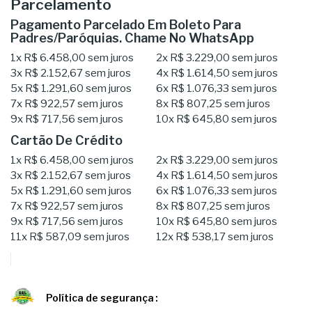
Parcelamento
Pagamento Parcelado Em Boleto Para
Padres/Paróquias. Chame No WhatsApp
1x
R$ 6.458,00
sem juros
2x
R$ 3.229,00
sem juros
3x
R$ 2.152,67
sem juros
4x
R$ 1.614,50
sem juros
5x
R$ 1.291,60
sem juros
6x
R$ 1.076,33
sem juros
7x
R$ 922,57
sem juros
8x
R$ 807,25
sem juros
9x
R$ 717,56
sem juros
10x
R$ 645,80
sem juros
Cartão De Crédito
1x
R$ 6.458,00
sem juros
2x
R$ 3.229,00
sem juros
3x
R$ 2.152,67
sem juros
4x
R$ 1.614,50
sem juros
5x
R$ 1.291,60
sem juros
6x
R$ 1.076,33
sem juros
7x
R$ 922,57
sem juros
8x
R$ 807,25
sem juros
9x
R$ 717,56
sem juros
10x
R$ 645,80
sem juros
11x
R$ 587,09
sem juros
12x
R$ 538,17
sem juros
Política de segurança