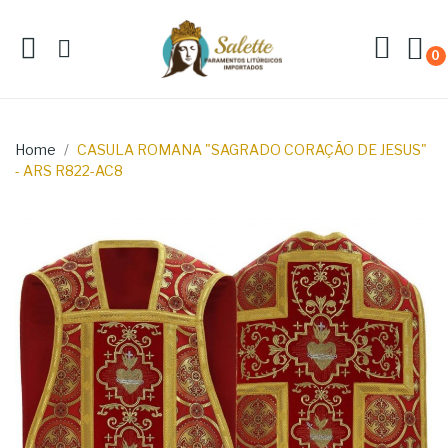
0
Home
CASULA ROMANA "SAGRADO CORAÇÃO DE JESUS"
- ARS R822-AC8