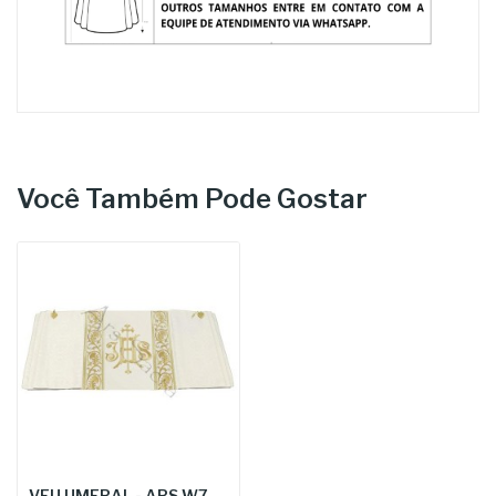
Você Também Pode Gostar
VEU UMERAL - ARS W741-K25