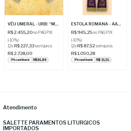
VÉU UMERAL - URB: “Massimo- Bianco”
ESTOLA ROMANA - AAA 186
R$ 2.455,20
no PAG PIX
R$ 945,25
no PAG PIX
(-10%)
(-10%)
12x
R$ 227,33
sem juros
12x
R$ 87,52
sem juros
R$ 2.728,00
R$ 1.050,28
3% cashback
R$ 81,84
3% cashback
R$ 31,51
Atendimento
SALETTE PARAMENTOS LITURGICOS
IMPORTADOS