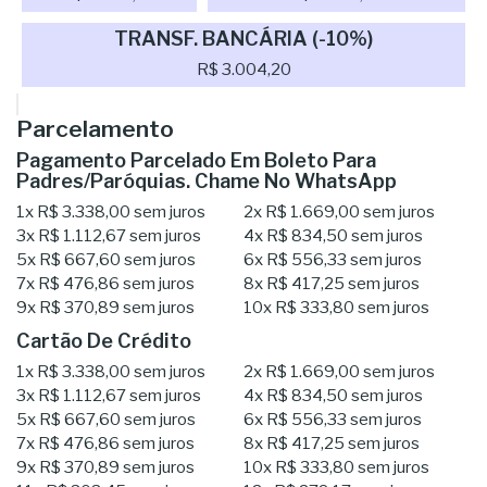
TRANSF. BANCÁRIA (-10%)
R$ 3.004,20
Parcelamento
Pagamento Parcelado Em Boleto Para
Padres/Paróquias. Chame No WhatsApp
1x
R$ 3.338,00
sem juros
2x
R$ 1.669,00
sem juros
3x
R$ 1.112,67
sem juros
4x
R$ 834,50
sem juros
5x
R$ 667,60
sem juros
6x
R$ 556,33
sem juros
7x
R$ 476,86
sem juros
8x
R$ 417,25
sem juros
9x
R$ 370,89
sem juros
10x
R$ 333,80
sem juros
Cartão De Crédito
1x
R$ 3.338,00
sem juros
2x
R$ 1.669,00
sem juros
3x
R$ 1.112,67
sem juros
4x
R$ 834,50
sem juros
5x
R$ 667,60
sem juros
6x
R$ 556,33
sem juros
7x
R$ 476,86
sem juros
8x
R$ 417,25
sem juros
9x
R$ 370,89
sem juros
10x
R$ 333,80
sem juros