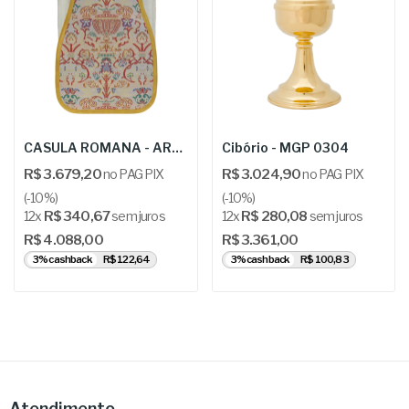
CASULA ROMANA - ARS R115
Cibório - MGP 0304
R$ 3.679,20
no PAG PIX
R$ 3.024,90
no PAG PIX
(-10%)
(-10%)
12x
R$ 340,67
sem juros
12x
R$ 280,08
sem juros
R$ 4.088,00
R$ 3.361,00
3% cashback
R$ 122,64
3% cashback
R$ 100,83
Atendimento