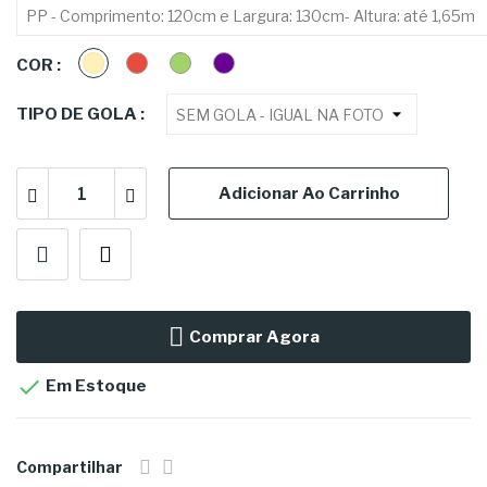
CREME
VERMELHO
VERDE
ROXA
COR :
TIPO DE GOLA :
Adicionar Ao Carrinho
Comprar Agora

Em Estoque
Compartilhar