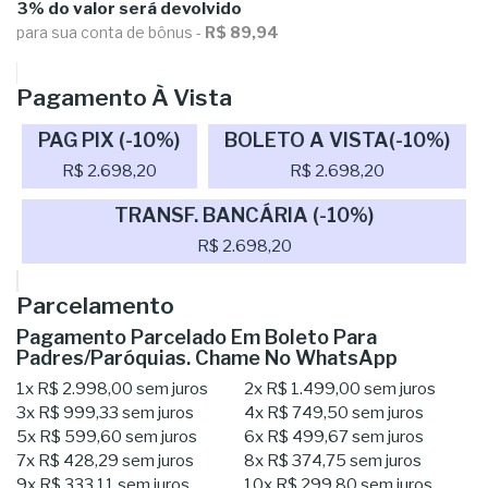
3% do valor será devolvido
para sua conta de bônus -
R$ 89,94
Pagamento À Vista
PAG PIX (-10%)
BOLETO A VISTA(-10%)
R$ 2.698,20
R$ 2.698,20
TRANSF. BANCÁRIA (-10%)
R$ 2.698,20
Parcelamento
Pagamento Parcelado Em Boleto Para
Padres/Paróquias. Chame No WhatsApp
1x
R$ 2.998,00
sem juros
2x
R$ 1.499,00
sem juros
3x
R$ 999,33
sem juros
4x
R$ 749,50
sem juros
5x
R$ 599,60
sem juros
6x
R$ 499,67
sem juros
7x
R$ 428,29
sem juros
8x
R$ 374,75
sem juros
9x
R$ 333,11
sem juros
10x
R$ 299,80
sem juros