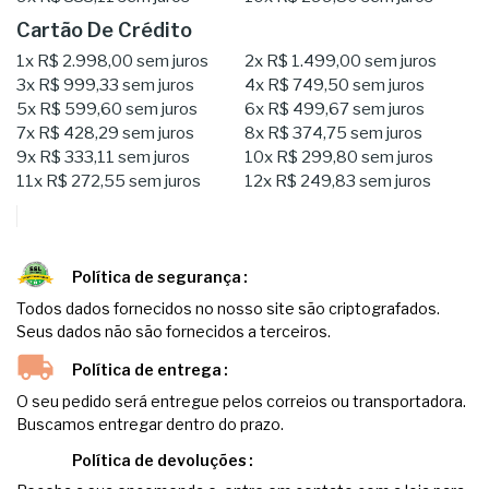
Cartão De Crédito
1x
R$ 2.998,00
sem juros
2x
R$ 1.499,00
sem juros
3x
R$ 999,33
sem juros
4x
R$ 749,50
sem juros
5x
R$ 599,60
sem juros
6x
R$ 499,67
sem juros
7x
R$ 428,29
sem juros
8x
R$ 374,75
sem juros
9x
R$ 333,11
sem juros
10x
R$ 299,80
sem juros
11x
R$ 272,55
sem juros
12x
R$ 249,83
sem juros
Política de segurança
Todos dados fornecidos no nosso site são criptografados.
Seus dados não são fornecidos a terceiros.
Política de entrega
O seu pedido será entregue pelos correios ou transportadora.
Buscamos entregar dentro do prazo.
Política de devoluções