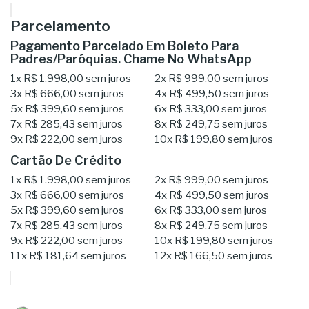
Parcelamento
Pagamento Parcelado Em Boleto Para
Padres/Paróquias. Chame No WhatsApp
1x
R$ 1.998,00
sem juros
2x
R$ 999,00
sem juros
3x
R$ 666,00
sem juros
4x
R$ 499,50
sem juros
5x
R$ 399,60
sem juros
6x
R$ 333,00
sem juros
7x
R$ 285,43
sem juros
8x
R$ 249,75
sem juros
9x
R$ 222,00
sem juros
10x
R$ 199,80
sem juros
Cartão De Crédito
1x
R$ 1.998,00
sem juros
2x
R$ 999,00
sem juros
3x
R$ 666,00
sem juros
4x
R$ 499,50
sem juros
5x
R$ 399,60
sem juros
6x
R$ 333,00
sem juros
7x
R$ 285,43
sem juros
8x
R$ 249,75
sem juros
9x
R$ 222,00
sem juros
10x
R$ 199,80
sem juros
11x
R$ 181,64
sem juros
12x
R$ 166,50
sem juros