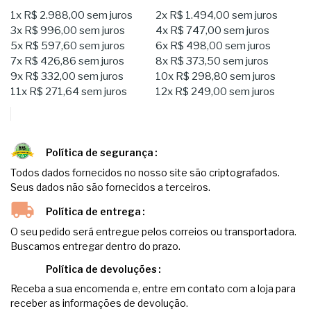
1x
R$ 2.988,00
sem juros
2x
R$ 1.494,00
sem juros
3x
R$ 996,00
sem juros
4x
R$ 747,00
sem juros
5x
R$ 597,60
sem juros
6x
R$ 498,00
sem juros
7x
R$ 426,86
sem juros
8x
R$ 373,50
sem juros
9x
R$ 332,00
sem juros
10x
R$ 298,80
sem juros
11x
R$ 271,64
sem juros
12x
R$ 249,00
sem juros
Política de segurança
Todos dados fornecidos no nosso site são criptografados.
Seus dados não são fornecidos a terceiros.
Política de entrega
O seu pedido será entregue pelos correios ou transportadora.
Buscamos entregar dentro do prazo.
Política de devoluções
Receba a sua encomenda e, entre em contato com a loja para
receber as informações de devolução.