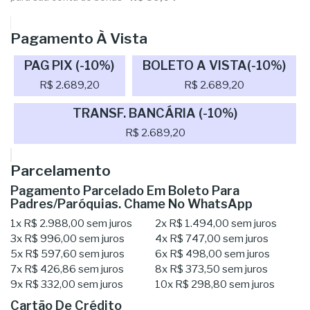
Pagamento À Vista
PAG PIX (-10%)
BOLETO A VISTA(-10%)
R$ 2.689,20
R$ 2.689,20
TRANSF. BANCÁRIA (-10%)
R$ 2.689,20
Parcelamento
Pagamento Parcelado Em Boleto Para
Padres/Paróquias. Chame No WhatsApp
1x
R$ 2.988,00
sem juros
2x
R$ 1.494,00
sem juros
3x
R$ 996,00
sem juros
4x
R$ 747,00
sem juros
5x
R$ 597,60
sem juros
6x
R$ 498,00
sem juros
7x
R$ 426,86
sem juros
8x
R$ 373,50
sem juros
9x
R$ 332,00
sem juros
10x
R$ 298,80
sem juros
Cartão De Crédito