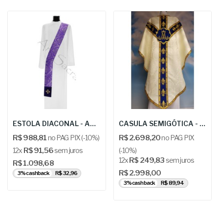
ESTOLA DIACONAL - ARS SD18-AF14
CASULA SEMIGÓTICA - PHA 212KPA gotycki Maryjna
R$ 988,81
no PAG PIX (-10%)
R$ 2.698,20
no PAG PIX
12x
R$ 91,56
sem juros
(-10%)
12x
R$ 249,83
sem juros
R$ 1.098,68
R$ 2.998,00
3% cashback
R$ 32,96
3% cashback
R$ 89,94