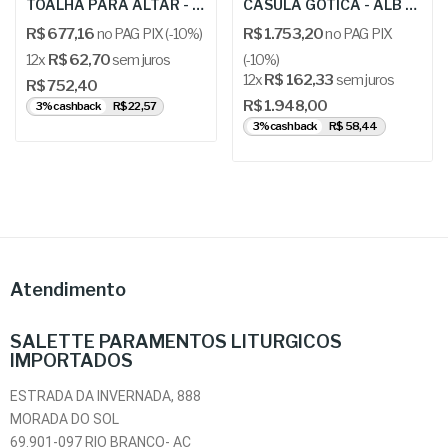
TOALHA PARA ALTAR - URB: “Tajemnica Eucharystii”
CASULA GÓTICA - ALB 1-47 C
R$ 677,16
no PAG PIX (-10%)
R$ 1.753,20
no PAG PIX
12x
R$ 62,70
sem juros
(-10%)
12x
R$ 162,33
sem juros
R$ 752,40
R$ 1.948,00
3% cashback
R$ 22,57
3% cashback
R$ 58,44
Atendimento
SALETTE PARAMENTOS LITURGICOS
IMPORTADOS
ESTRADA DA INVERNADA, 888
MORADA DO SOL
69.901-097 RIO BRANCO- AC