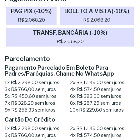
PAG PIX (-10%)
BOLETO A VISTA(-10%)
R$ 2.068,20
R$ 2.068,20
TRANSF. BANCÁRIA (-10%)
R$ 2.068,20
Parcelamento
Pagamento Parcelado Em Boleto Para
Padres/Paróquias. Chame No WhatsApp
1x
R$ 2.298,00
sem juros
2x
R$ 1.149,00
sem juros
3x
R$ 766,00
sem juros
4x
R$ 574,50
sem juros
5x
R$ 459,60
sem juros
6x
R$ 383,00
sem juros
7x
R$ 328,29
sem juros
8x
R$ 287,25
sem juros
9x
R$ 255,33
sem juros
10x
R$ 229,80
sem juros
Cartão De Crédito
1x
R$ 2.298,00
sem juros
2x
R$ 1.149,00
sem juros
3x
R$ 766,00
sem juros
4x
R$ 574,50
sem juros