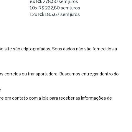
8x
R$ 278,50
sem juros
10x
R$ 222,80
sem juros
12x
R$ 185,67
sem juros
o site são criptografados. Seus dados não são fornecidos a
os correios ou transportadora. Buscamos entregar dentro do
e em contato com a loja para receber as informações de