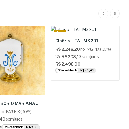
Novo
Cibório - ITAL MS 201
R$ 2.248,20
no PAG PIX (-10%)
12x
R$ 208,17
sem juros
R$ 2.498,00
3% cashback
R$ 74,94
VÉU DO CIBÓRIO MARIANA - URB: „Maryjny Różańcowy”
2
no PAG PIX (-10%)
,40
sem juros
0
3% cashback
R$ 9,50