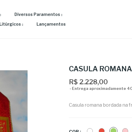
Diversos Paramentos
Litúrgicos
Lançamentos
CASULA ROMANA 
R$ 2.228,00
Entrega aproximadamente 40 
Casula romana bordada na fre
BRANCO
VERMELHO
VERDE
R
COR :