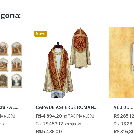
goria:
Novo
Estações da Via Sacra - ALMR VCRD 44/25
CAPA DE ASPERGE ROMANA - KOR 294
X (-10%)
R$ 4.894,20
no PAG PIX (-10%)
R$ 285,1
os
12x
R$ 453,17
sem juros
12x
R$ 26
R$ 5.438,00
R$ 316,8