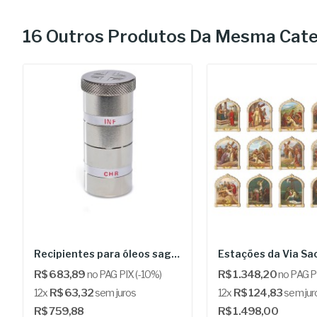
16 Outros Produtos Da Mesma Cate
Recipientes para óleos sagrados - ALMR 882
R$ 683,89
no PAG PIX (-10%)
R$ 1.348,20
no PAG PI
12x
R$ 63,32
sem juros
12x
R$ 124,83
sem jur
R$ 759,88
R$ 1.498,00