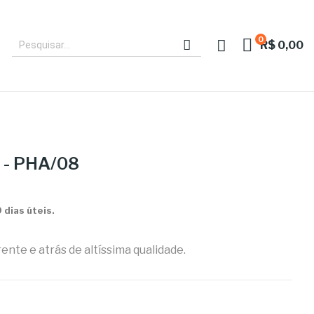
0
R$ 0,00
- PHA/08
dias úteis.
nte e atrás de altíssima qualidade.
OSA