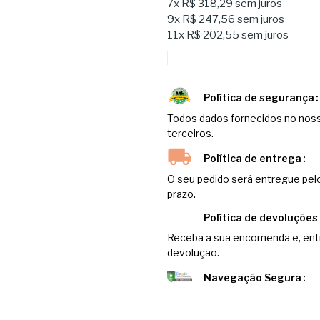
7x
R$ 318,29
sem juros
9x
R$ 247,56
sem juros
11x
R$ 202,55
sem juros
Política de segurança
Todos dados fornecidos no noss
terceiros.
Política de entrega
O seu pedido será entregue pel
prazo.
Política de devoluções
Receba a sua encomenda e, entr
devolução.
Navegação Segura