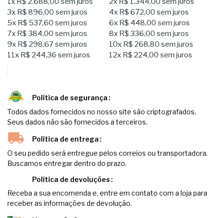
1x
R$ 2.688,00
sem juros
2x
R$ 1.344,00
sem juros
3x
R$ 896,00
sem juros
4x
R$ 672,00
sem juros
5x
R$ 537,60
sem juros
6x
R$ 448,00
sem juros
7x
R$ 384,00
sem juros
8x
R$ 336,00
sem juros
9x
R$ 298,67
sem juros
10x
R$ 268,80
sem juros
11x
R$ 244,36
sem juros
12x
R$ 224,00
sem juros
Política de segurança
Todos dados fornecidos no nosso site são criptografados.
Seus dados não são fornecidos a terceiros.
Política de entrega
O seu pedido será entregue pelos correios ou transportadora.
Buscamos entregar dentro do prazo.
Política de devoluções
Receba a sua encomenda e, entre em contato com a loja para
receber as informações de devolução.