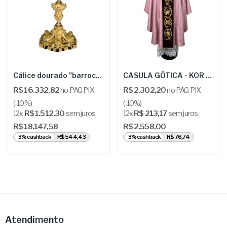
Cálice dourado "barroco" - SACM KL114
CASULA GÓTICA - KOR 74-d-2
R$ 16.332,82
no PAG PIX
R$ 2.302,20
no PAG PIX
(-10%)
(-10%)
12x
R$ 1.512,30
sem juros
12x
R$ 213,17
sem juros
R$ 18.147,58
R$ 2.558,00
3% cashback
R$ 544,43
3% cashback
R$ 76,74
Atendimento