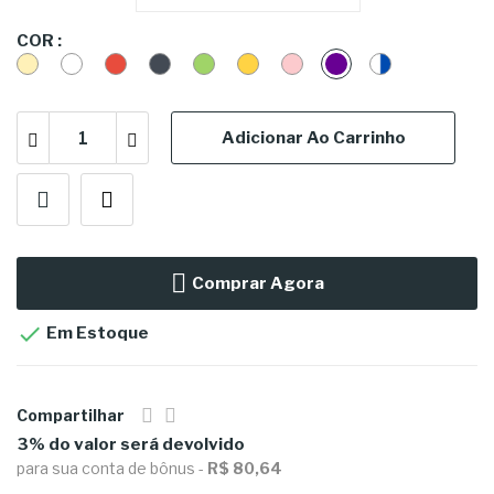
COR :
CREME
BRANCO
VERMELHO
PRETO
VERDE
DOURADO
ROSA
ROXA
AZUL
E
BRANCO
Adicionar Ao Carrinho
Comprar Agora

Em Estoque
Compartilhar
3% do valor será devolvido
para sua conta de bônus -
R$ 80,64