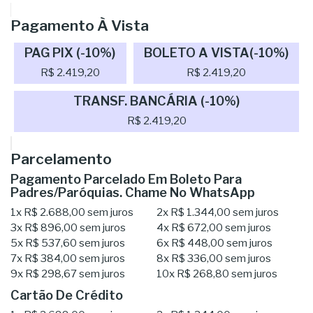
Pagamento À Vista
PAG PIX (-10%)
BOLETO A VISTA(-10%)
R$ 2.419,20
R$ 2.419,20
TRANSF. BANCÁRIA (-10%)
R$ 2.419,20
Parcelamento
Pagamento Parcelado Em Boleto Para
Padres/Paróquias. Chame No WhatsApp
1x
R$ 2.688,00
sem juros
2x
R$ 1.344,00
sem juros
3x
R$ 896,00
sem juros
4x
R$ 672,00
sem juros
5x
R$ 537,60
sem juros
6x
R$ 448,00
sem juros
7x
R$ 384,00
sem juros
8x
R$ 336,00
sem juros
9x
R$ 298,67
sem juros
10x
R$ 268,80
sem juros
Cartão De Crédito